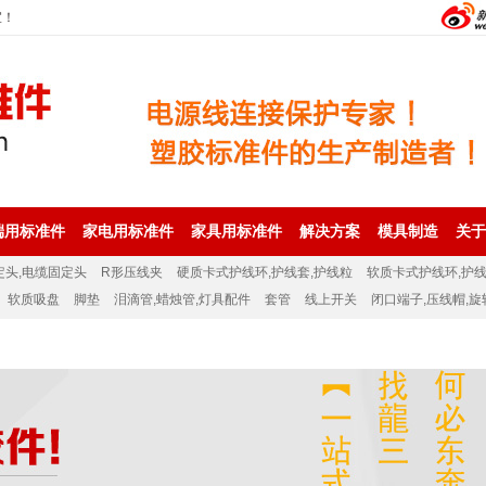
宜！
端用标准件
家电用标准件
家具用标准件
解决方案
模具制造
关于
定头,电缆固定头
R形压线夹
硬质卡式护线环,护线套,护线粒
软质卡式护线环,护线
软质吸盘
脚垫
泪滴管,蜡烛管,灯具配件
套管
线上开关
闭口端子,压线帽,旋