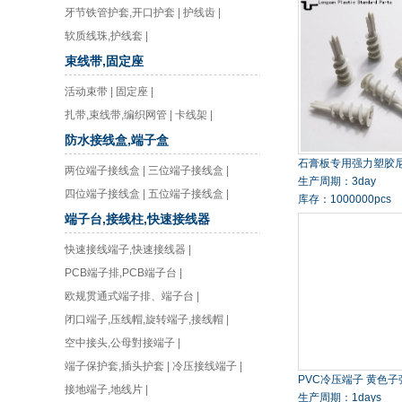
牙节铁管护套,开口护套
|
护线齿
|
软质线珠,护线套
|
束线带,固定座
活动束带
|
固定座
|
扎带,束线带,编织网管
|
卡线架
|
防水接线盒,端子盒
石膏板专用强力塑胶
两位端子接线盒
|
三位端子接线盒
|
生产周期：3day
四位端子接线盒
|
五位端子接线盒
|
库存：1000000pcs
端子台,接线柱,快速接线器
快速接线端子,快速接线器
|
PCB端子排,PCB端子台
|
欧规贯通式端子排、端子台
|
闭口端子,压线帽,旋转端子,接线帽
|
空中接头,公母對接端子
|
端子保护套,插头护套
|
冷压接线端子
|
PVC冷压端子 黄色子
接地端子,地线片
|
生产周期：1days