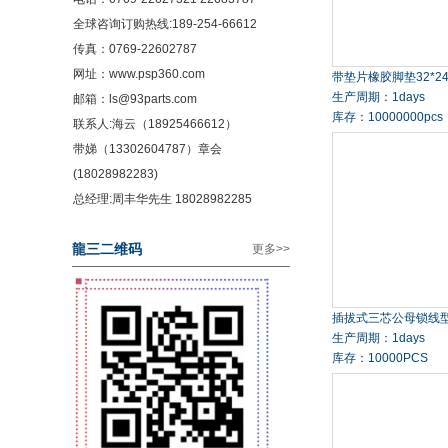
全球咨询订购热线:189-254-66612
传真：0769-22602787
网址：www.psp360.com
带垫片橡胶脚垫32*24
生产周期：1days
邮箱：ls@93parts.com
库存：10000000pcs
联系人:海云（18925466612）
带娣（13302604787）章会
(18028982283)
总经理:周丰华先生 18028982285
龍三二维码
更多
>>
插拔式三芯公母锁线
生产周期：1days
库存：10000PCS