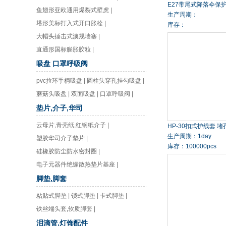
E27带尾式降落伞保
鱼翅形亚欧通用爆裂式壁虎
|
生产周期：
塔形美标打入式开口胀栓
|
库存：
大帽头捶击式澳规墙塞
|
直通形国标膨胀胶粒
|
吸盘 口罩呼吸阀
pvc拉环手柄吸盘
|
圆柱头穿孔挂勾吸盘
|
蘑菇头吸盘
|
双面吸盘
|
口罩呼吸阀
|
垫片,介子,华司
云母片,青壳纸,红钢纸介子
|
HP-30扣式护线套 堵
生产周期：1day
塑胶华司介子垫片
|
库存：100000pcs
硅橡胶防尘防水密封圈
|
电子元器件绝缘散热垫片基座
|
脚垫,脚套
粘贴式脚垫
|
锁式脚垫
|
卡式脚垫
|
铁丝端头套,软质脚套
|
泪滴管,灯饰配件