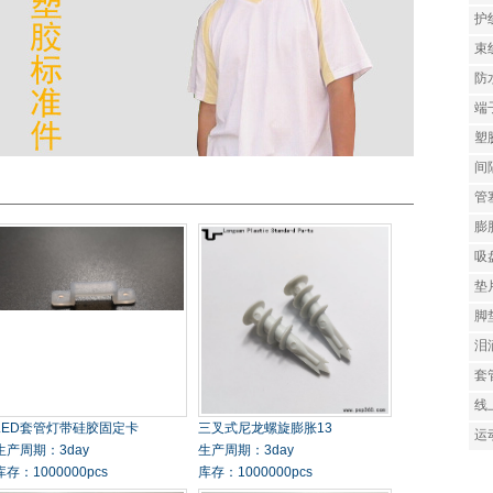
夹
护
板
护
束
护
固
防
盒
端
盒
接
塑
快
丝
间
器
卡
管
子
膨
塑
吸
罩
垫
子
脚
套
泪
灯
套
线
LED套管灯带硅胶固定卡
三叉式尼龙螺旋膨胀13
运
生产周期：3day
生产周期：3day
库存：1000000pcs
库存：1000000pcs