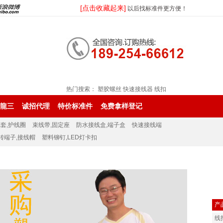
[点击收藏起来]
以后找标准件更方便！
热门搜索：
塑胶螺丝
快速接线器
线扣
龍三
诚招代理
特价标准件
免费拿样登记
套,护线圈
束线带,固定座
防水接线盒,端子盒
快速接线端
转端子,接线帽
塑料铆钉,LED灯卡扣
产
线