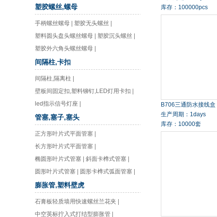
塑胶螺丝,螺母
库存：100000pcs
手柄螺丝螺母
|
塑胶无头螺丝
|
塑料圆头盘头螺丝螺母
|
塑胶沉头螺丝
|
塑胶外六角头螺丝螺母
|
间隔柱,卡扣
间隔柱,隔离柱
|
壁板间固定扣,塑料铆钉,LED灯用卡扣
|
led指示信号灯座
|
B706三通防水接线盒
生产周期：1days
管塞,塞子,塞头
库存：10000套
正方形叶片式平面管塞
|
长方形叶片式平面管塞
|
椭圆形叶片式管塞
|
斜面卡榫式管塞
|
圆形叶片式管塞
|
圆形卡榫式弧面管塞
|
膨胀管,塑料壁虎
石膏板轻质墙用快速螺丝兰花夹
|
中空英标拧入式打结型膨胀管
|