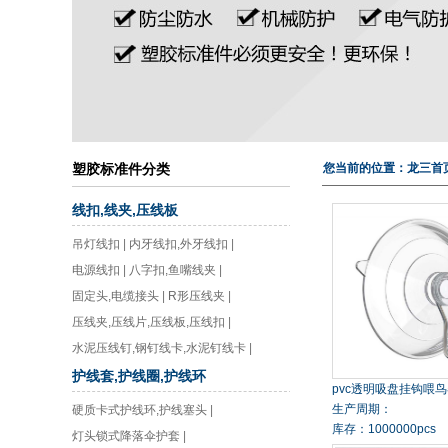
塑胶标准件分类
您当前的位置：
龙三首
线扣,线夹,压线板
吊灯线扣
|
内牙线扣,外牙线扣
|
电源线扣
|
八字扣,鱼嘴线夹
|
固定头,电缆接头
|
R形压线夹
|
压线夹,压线片,压线板,压线扣
|
水泥压线钉,钢钉线卡,水泥钉线卡
|
护线套,护线圈,护线环
pvc透明吸盘挂钩喂
生产周期：
硬质卡式护线环,护线塞头
|
库存：1000000pcs
灯头锁式降落伞护套
|