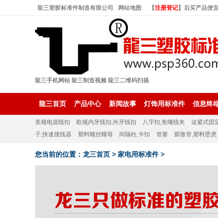
龍三塑胶标准件制造有限公司
网站地图
【
注册登记
】后买产品便
龍三手机网站
龍三制造视频
龍三二维码扫描
龍三首页
产品中心
新闻故事
灯饰用标准件
信息终
美规电源线扣
欧规内牙线扣,外牙线扣
八字扣,鱼嘴线夹
迫紧式固
子,快速接线器
塑料螺丝螺母
间隔柱,卡扣
管塞
膨胀管,塑料壁虎
您当前的位置：
龙三首页
>
家电用标准件
>