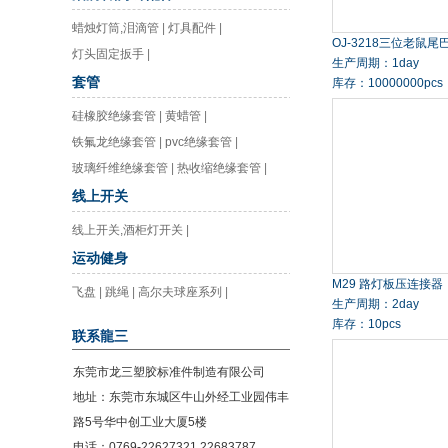
蜡烛灯筒,泪滴管
|
灯具配件
|
OJ-3218三位老鼠尾
灯头固定扳手
|
生产周期：1day
套管
库存：10000000pcs
硅橡胶绝缘套管
|
黄蜡管
|
铁氟龙绝缘套管
|
pvc绝缘套管
|
玻璃纤维绝缘套管
|
热收缩绝缘套管
|
线上开关
线上开关,酒柜灯开关
|
运动健身
M29 路灯板压连接器
飞盘
|
跳绳
|
高尔夫球座系列
|
生产周期：2day
库存：10pcs
联系龍三
东莞市龙三塑胶标准件制造有限公司
地址：东莞市东城区牛山外经工业园伟丰
路5号华中创工业大厦5楼
电话：0769-22627321 22683787