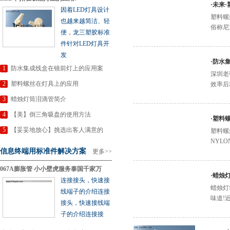
·
未来
因着LED灯具设计
塑料螺
也越来越简洁、轻
俗称尼
便，龙三塑胶标准
件针对LED灯具开
发
·
防水
1
防水集成线盒在镜前灯上的应用案
深圳老
2
塑料螺丝在灯具上的应用
效率后
3
蜡烛灯筒泪滴管简介
4
【美】倒三角吸盘的使用方法
·
塑料
5
【妥妥地放心】挑选出客人满意的
塑料螺
NYL
信息终端用标准件解决方案
更多>>
067A膨胀管 小小壁虎服务泰国千家万
·
蜡烛
连接接头，快速接
蜡烛灯
线端子的介绍连接
味道!
接头，快速接线端
子的介绍连接接