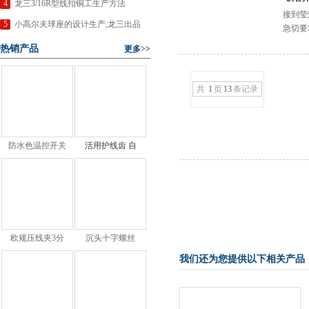
4
龙三3/16R型线扣铜工生产方法
接到莹
5
小高尔夫球座的设计生产,龙三出品
急切要
热销产品
更多>>
共
1
页
13
条记录
防水色温控开关
活用护线齿 自
欧规压线夹3分
沉头十字螺丝
我们还为您提供以下相关产品