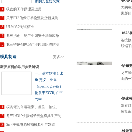
·
家电
家的安全防火意
美的在
1
吸盘的工作原理及运用
见影的
2
关于RTS信保订单物流发货新规则
3
UL94V-2测试标准
·
067
4
龙三携创世纪产业园安全消防应急
连接接
5
龙三特邀创世纪产业园组织消防安
线端子
模具制造
更多>>
·
给东
塑胶原料的常用参数解读
龙三虽然
一、基本物性 1.比
山的一
重 定义：比重
（specific gravity）
物质于23℃时在空
·
快速
气中
随着灯
1
模具佬的俗语碰穿、虚位、扣位、
装复杂
2
龙三L6310快接端子线盒模具生产制
造
3
5n-4美规电源线扣模具生产制造
·
铁管开