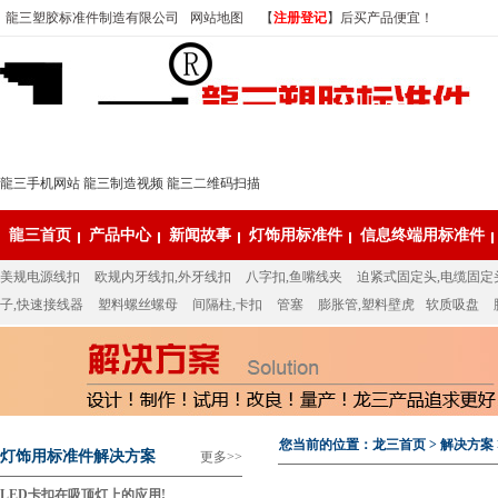
龍三塑胶标准件制造有限公司
网站地图
【
注册登记
】后买产品便宜！
龍三手机网站
龍三制造视频
龍三二维码扫描
龍三首页
产品中心
新闻故事
灯饰用标准件
信息终端用标准件
美规电源线扣
欧规内牙线扣,外牙线扣
八字扣,鱼嘴线夹
迫紧式固定头,电缆固定
子,快速接线器
塑料螺丝螺母
间隔柱,卡扣
管塞
膨胀管,塑料壁虎
软质吸盘
您当前的位置：
龙三首页
>
解决方案
灯饰用标准件解决方案
更多>>
LED卡扣在吸顶灯上的应用!