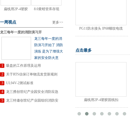
扁线用2P-4塑胶
8.0黄蜡管库存现
一周视点
更多
>>
4+32mm带螺杆真空吸盘免
PG11防水接头 IP68螺纹电缆
龙三每年一度的消防演习开
龙三每年一度的消
防演习开始了 消防
点击最多
演练 是为了增强大
家的安全防火意
1
吸盘的工作原理及运用
2
关于RTS信保订单物流发货新规则
3
UL94V-2测试标准
4
龙三携创世纪产业园安全消防应急
十字螺丝 尼龙料耐高
扁线用2P-4塑胶固线扣
5
龙三特邀创世纪产业园组织消防安