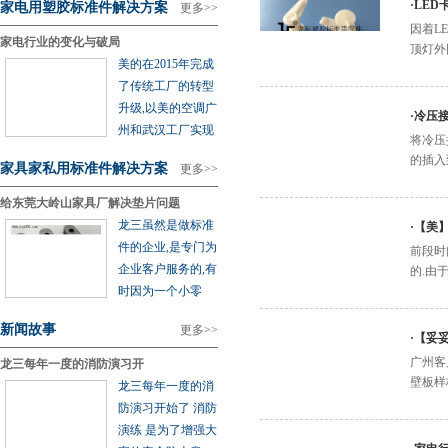
·
LED
家电用塑胶标准件解决方案
更多>>
因着L
家电行业的变化与破局
顶灯外
美的在2015年完成
了传统工厂的转型
升级,以美的空调广
·
冷压
州和武汉工厂实现
将冷压
的插入
家具家私用标准件解决方案
更多>>
给东莞大岭山家具厂解决垫片问题
龙三虽然是做标准
·
【美
件的企业,是专门为
前段时
企业客户服务的,有
的.由
时因为一个小零
新闻故事
更多>>
·
【妥
广州客
龙三每年一度的消防演习开
壁板样
龙三每年一度的消
防演习开始了 消防
演练 是为了增强大