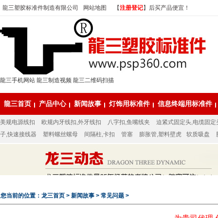
龍三塑胶标准件制造有限公司
网站地图
【
注册登记
】后买产品便宜！
龍三手机网站
龍三制造视频
龍三二维码扫描
龍三首页
产品中心
新闻故事
灯饰用标准件
信息终端用标准件
美规电源线扣
欧规内牙线扣,外牙线扣
八字扣,鱼嘴线夹
迫紧式固定头,电缆固定
子,快速接线器
塑料螺丝螺母
间隔柱,卡扣
管塞
膨胀管,塑料壁虎
软质吸盘
您当前的位置：
龙三首页
>
新闻故事
>
常见问题
>