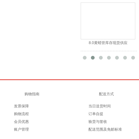
用2P-4塑胶固线扣
8.0黄蜡管库存现货供应
购物指南
配送方式
发票保障
当日送货时间
购物流程
订单自提
会员优惠
验货与签收
账户管理
配送范围及免邮标准