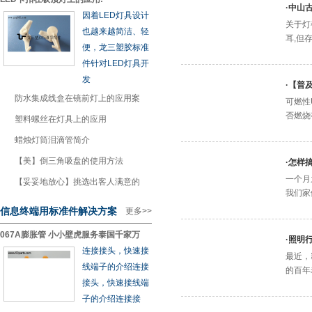
·
中山
因着LED灯具设计
关于灯
也越来越简洁、轻
耳,但
便，龙三塑胶标准
件针对LED灯具开
发
·
【普
1
防水集成线盒在镜前灯上的应用案
可燃性
否燃烧
2
塑料螺丝在灯具上的应用
3
蜡烛灯筒泪滴管简介
4
【美】倒三角吸盘的使用方法
·
怎样
一个月
5
【妥妥地放心】挑选出客人满意的
我们家
信息终端用标准件解决方案
更多>>
067A膨胀管 小小壁虎服务泰国千家万
·
照明行
连接接头，快速接
最近，
线端子的介绍连接
的百年
接头，快速接线端
子的介绍连接接