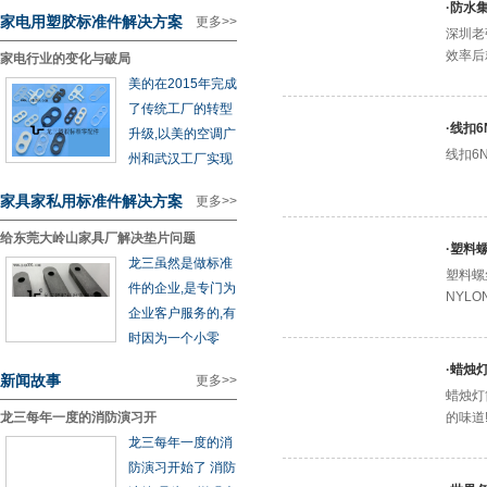
·
防水
家电用塑胶标准件解决方案
更多>>
深圳老
效率后
家电行业的变化与破局
美的在2015年完成
了传统工厂的转型
·
线扣6
升级,以美的空调广
线扣6
州和武汉工厂实现
家具家私用标准件解决方案
更多>>
给东莞大岭山家具厂解决垫片问题
·
塑料
龙三虽然是做标准
塑料螺
件的企业,是专门为
NYL
企业客户服务的,有
时因为一个小零
·
蜡烛
新闻故事
更多>>
蜡烛灯
龙三每年一度的消防演习开
的味道
龙三每年一度的消
防演习开始了 消防