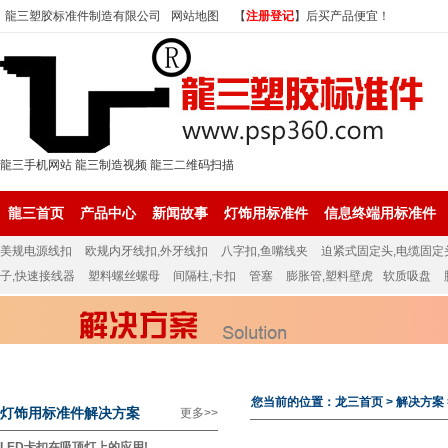
龍三塑胶标准件制造有限公司
网站地图
【
注册登记
】后买产品便宜！
龍三手机网站
龍三制造视频
龍三二维码扫描
龍三首页
产品中心
新闻故事
灯饰用标准件
信息终端用标准件
美规电源线扣
欧规内牙线扣,外牙线扣
八字扣,鱼嘴线夹
迫紧式固定头,电缆固定
子,快速接线器
塑料螺丝螺母
间隔柱,卡扣
管塞
膨胀管,塑料壁虎
软质吸盘
您当前的位置：
龙三首页
>
解决方案
灯饰用标准件解决方案
更多>>
LED卡扣在吸顶灯上的应用!