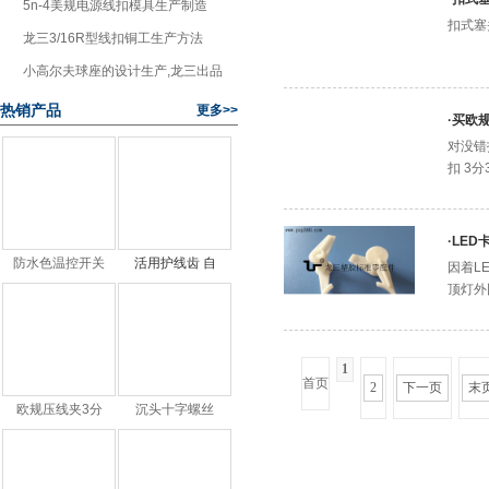
造
3
5n-4美规电源线扣模具生产制造
扣式塞
4
龙三3/16R型线扣铜工生产方法
5
小高尔夫球座的设计生产,龙三出品
热销产品
更多>>
·
买欧
对没错
扣 3
·
LED
防水色温控开关
活用护线齿 自
因着L
顶灯外
1
首页
2
下一页
末
欧规压线夹3分
沉头十字螺丝