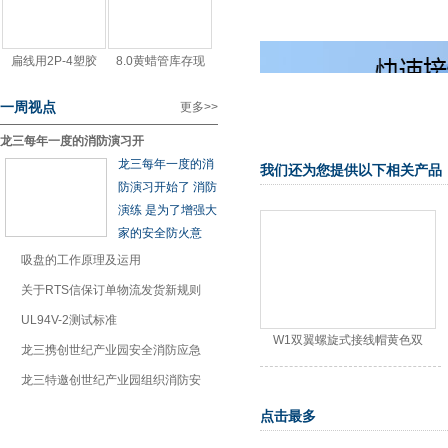
扁线用2P-4塑胶
8.0黄蜡管库存现
一周视点
更多
>>
龙三每年一度的消防演习开
龙三每年一度的消
我们还为您提供以下相关产品
防演习开始了 消防
演练 是为了增强大
家的安全防火意
1
吸盘的工作原理及运用
2
关于RTS信保订单物流发货新规则
3
UL94V-2测试标准
防水接头 IP68螺纹电缆
W1双翼螺旋式接线帽黄色双
4
龙三携创世纪产业园安全消防应急
5
龙三特邀创世纪产业园组织消防安
点击最多