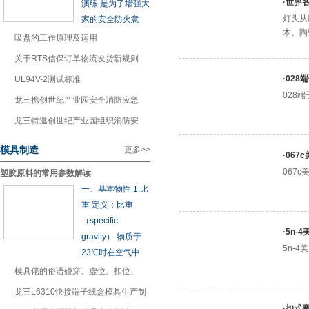
·
世界
演练 是为了增强大
灯头从
家的安全防火意
木、陶
1
吸盘的工作原理及运用
2
关于RTS信保订单物流发货新规则
·
028
3
UL94V-2测试标准
028端
4
龙三携创世纪产业园安全消防应急
5
龙三特邀创世纪产业园组织消防安
模具制造
更多>>
·
067
067c
塑胶原料的常用参数解读
一、基本物性 1.比
重 定义：比重
（specific
·
5n-
gravity） 物质于
5n-4
23℃时在空气中
1
模具佬的俗语碰穿、虚位、扣位、
2
龙三L6310快接端子线盒模具生产制
·
扣式